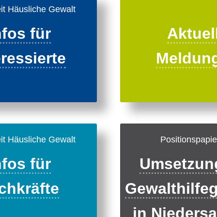
it Häusliche Gewalt
nfos für
Aktuel
eressierte
Meldun
it Häusliche Gewalt
Positionspapie
nfos für
Umsetzun
chkräfte
Gewalthilfe
in Nieders