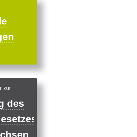
le
gen
r zur
g des
gesetzes
achsen