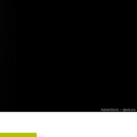
AdobeStock – djedzura