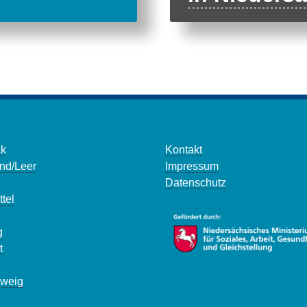
ck
Kontakt
and/Leer
Impressum
Datenschutz
tel
g
t
weig