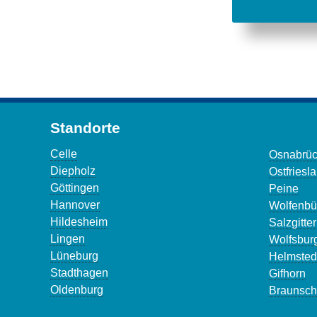
Standorte
Celle
Osnabrü
Diepholz
Ostfriesl
Göttingen
Peine
Hannover
Wolfenbüt
Hildesheim
Salzgitter
Lingen
Wolfsbur
Lüneburg
Helmsted
Stadthagen
Gifhorn
Oldenburg
Braunsch