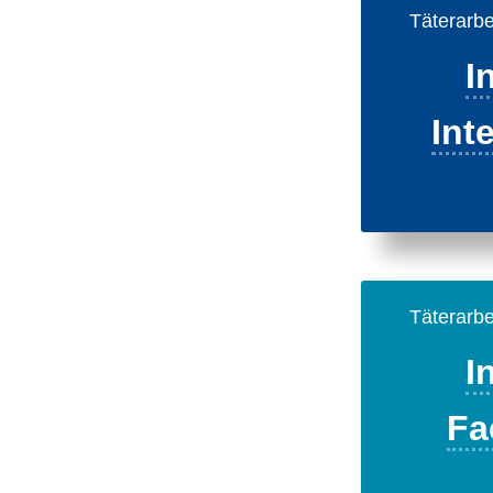
Täterarbe
I
Int
Täterarbe
I
Fa