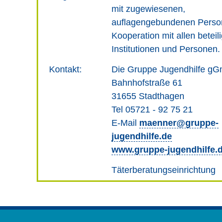
mit zugewiesenen,
auflagengebundenen Perso
Kooperation mit allen beteil
Institutionen und Personen.
Kontakt:
Die Gruppe Jugendhilfe g
Bahnhofstraße 61
31655 Stadthagen
Tel 05721 - 92 75 21
E-Mail
maenner@gruppe-
jugendhilfe.de
www.gruppe-jugendhilfe.
Täterberatungseinrichtung