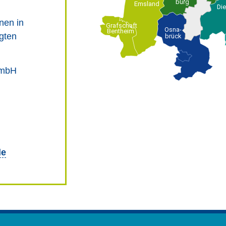
burg
Emsland
Di
nen in
Grafschaft
Osna-
Bentheim
igten
brück
GmbH
de