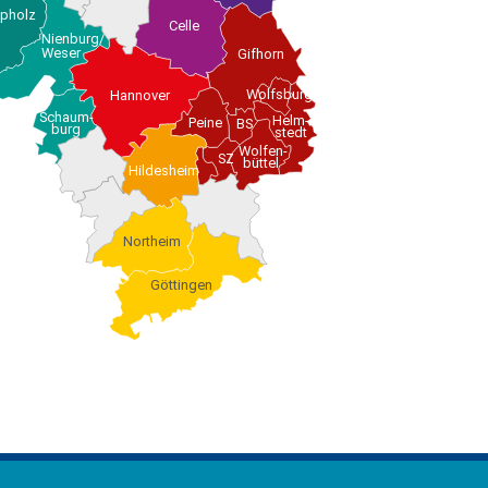
epholz
Celle
Nienburg/
Weser
Gifhorn
Wolfsburg
Hannover
Schaum-
Helm-
Peine
BS
burg
stedt
Wolfen-
SZ
büttel
Hildesheim
Northeim
Göttingen