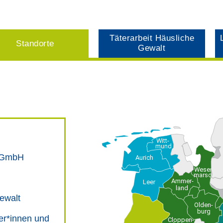
Täterarbeit Häusliche
Standorte
Gewalt
Witt-
mund
 gGmbH
Aurich
Weser-
marsch
Ammer-
Leer
land
Gewalt
Olden-
burg
der*innen und
Cloppen-